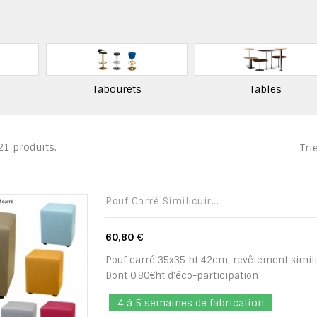
Tabourets
Tables
 21 produits.
Tri
Pouf Carré Similicuir...
60,80 €
Pouf carré 35x35 ht 42cm, revêtement simili
Dont 0,80€ht d'éco-participation
4 à 5 semaines de fabrication