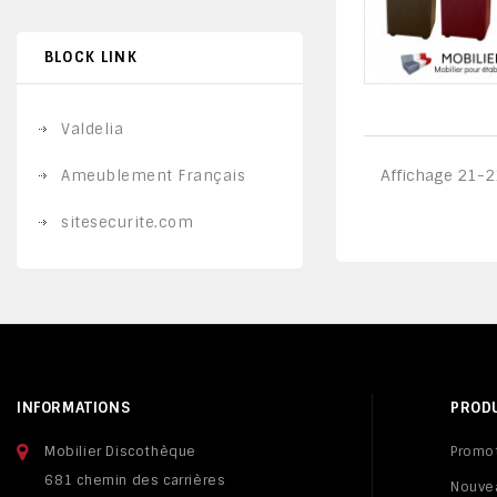
BLOCK LINK
Valdelia
Affichage 21-21
Ameublement Français
sitesecurite.com
INFORMATIONS
PROD
Mobilier Discothèque
Promo
681 chemin des carrières
Nouve