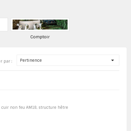
Comptoir

Pertinence
er par :
 cuir non feu AM18, structure hêtre